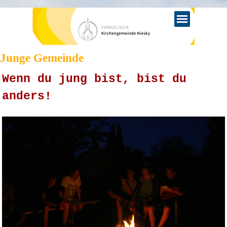
Direkt zum Seiteninhalt
Menü überspringen
Junge Gemeinde
Wenn du jung bist, bist du
anders!